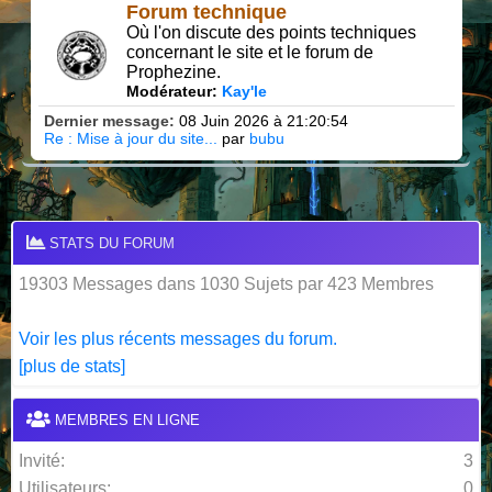
Forum technique
Où l'on discute des points techniques
concernant le site et le forum de
Prophezine.
Modérateur:
Kay'le
Dernier message:
08 Juin 2026 à 21:20:54
Re : Mise à jour du site...
par
bubu
STATS DU FORUM
19303 Messages dans 1030 Sujets par 423 Membres
Voir les plus récents messages du forum.
[plus de stats]
MEMBRES EN LIGNE
Invité:
3
Utilisateurs:
0