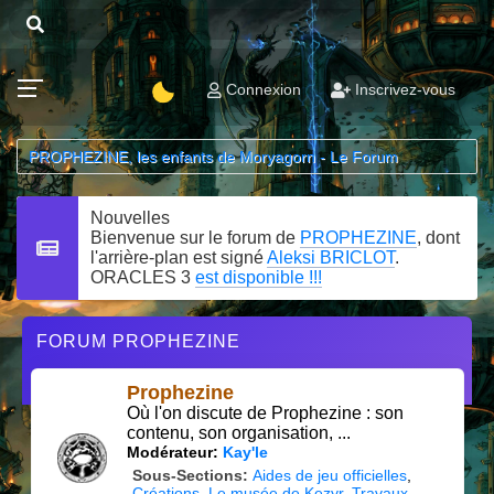
Connexion
Inscrivez-vous
PROPHEZINE, les enfants de Moryagorn - Le Forum
Nouvelles
Bienvenue sur le forum de
PROPHEZINE
, dont
l'arrière-plan est signé
Aleksi BRICLOT
.
ORACLES 3
est disponible !!!
FORUM PROPHEZINE
Prophezine
Où l'on discute de Prophezine : son
contenu, son organisation, ...
Modérateur:
Kay'le
Sous-Sections
Aides de jeu officielles
Créations
Le musée de Kezyr
Travaux