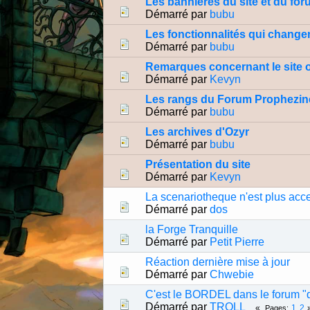
Les bannières du site et du fo
Démarré par
bubu
Les fonctionnalités qui changen
Démarré par
bubu
Remarques concernant le site 
Démarré par
Kevyn
Les rangs du Forum Prophezin
Démarré par
bubu
Les archives d'Ozyr
Démarré par
bubu
Présentation du site
Démarré par
Kevyn
La scenariotheque n'est plus acc
Démarré par
dos
la Forge Tranquille
Démarré par
Petit Pierre
Réaction dernière mise à jour
Démarré par
Chwebie
C'est le BORDEL dans le forum "
Démarré par
TROLL_
1
2
Pages