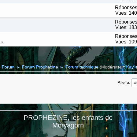
Réponses
Vues: 14
Réponses
Vues: 18
Réponses
Vues: 10
4
e Forum
Forum Prophezine
Forum technique
(Modérateur:
Kay'l
►
►
Aller à
PROPHEZINE, les enfants de
Moryagorn