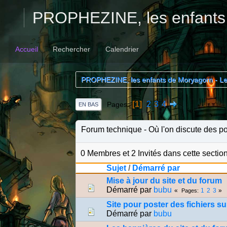
PROPHEZINE, les enfants
Accueil
Rechercher
Calendrier
PROPHEZINE, les enfants de Moryagorn - L
1
2
3
4
Pages
EN BAS
Forum technique
Où l'on discute des p
0 Membres et 2 Invités dans cette section
Sujet
/
Démarré par
Mise à jour du site et du forum
Démarré par
bubu
1
2
3
Pages
Site pour poster des fichiers su
Démarré par
bubu