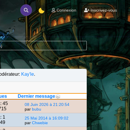
Connexion
Inscrivez-vous
e
)
Modérateur:
Kay'le
.
ues
Dernier message
: 45
08 Juin 2026 à 21:20:54
715
par
bubu
: 1
25 Mai 2014 à 16:09:02
649
par
Chwebie