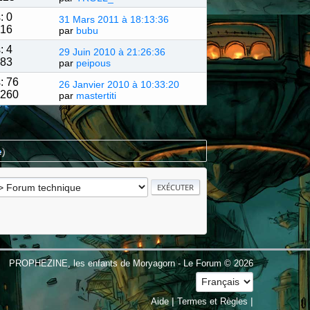
: 0
31 Mars 2011 à 18:13:36
016
par
bubu
: 4
29 Juin 2010 à 21:26:36
383
par
peipous
: 76
26 Janvier 2010 à 10:33:20
9260
par
mastertiti
e
)
PROPHEZINE, les enfants de Moryagorn - Le Forum © 2026
|
|
Aide
Termes et Règles