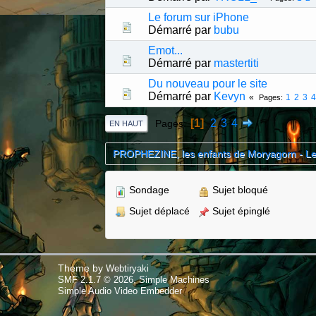
Le forum sur iPhone
Démarré par
bubu
Emot...
Démarré par
mastertiti
Du nouveau pour le site
Démarré par
Kevyn
1
2
3
Pages
1
2
3
4
Pages
EN HAUT
PROPHEZINE, les enfants de Moryagorn - L
Sondage
Sujet bloqué
Sujet déplacé
Sujet épinglé
Theme by
Webtiryaki
,
SMF 2.1.7 © 2026
Simple Machines
Simple Audio Video Embedder