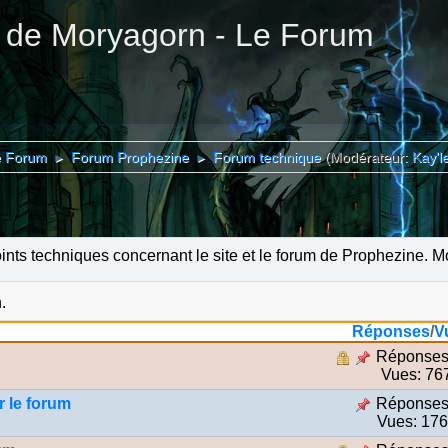
 de Moryagorn - Le Forum
e Forum
Forum Prophezine
Forum technique
(Modérateur:
Kay'l
►
►
oints techniques concernant le site et le forum de Prophezine. 
.
Réponses
/
V
Réponses
Vues: 76
r le forum
Réponses
Vues: 17