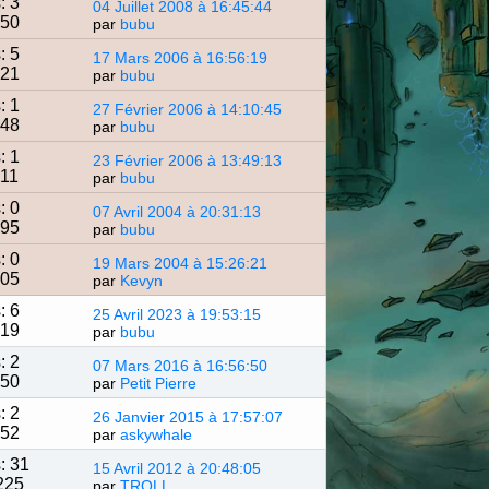
: 3
04 Juillet 2008 à 16:45:44
350
par
bubu
: 5
17 Mars 2006 à 16:56:19
921
par
bubu
: 1
27 Février 2006 à 14:10:45
548
par
bubu
: 1
23 Février 2006 à 13:49:13
711
par
bubu
: 0
07 Avril 2004 à 20:31:13
395
par
bubu
: 0
19 Mars 2004 à 15:26:21
805
par
Kevyn
: 6
25 Avril 2023 à 19:53:15
219
par
bubu
: 2
07 Mars 2016 à 16:56:50
150
par
Petit Pierre
: 2
26 Janvier 2015 à 17:57:07
052
par
askywhale
: 31
15 Avril 2012 à 20:48:05
225
par
TROLL_