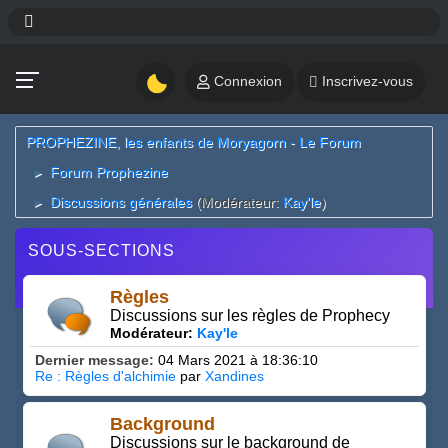
Connexion
Inscrivez-vous
PROPHEZINE, les enfants de Moryagorn - Le Forum
Forum Prophezine
►
Discussions générales
(Modérateur:
Kay'le
)
►
SOUS-SECTIONS
Règles
Discussions sur les règles de Prophecy
Modérateur:
Kay'le
Dernier message:
04 Mars 2021 à 18:36:10
Re : Règles d'alchimie
par
Xandines
Background
Discussions sur le background de