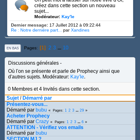
créez dans cette section un nouveau
sujet...
Modérateur:
Kay'le
Dernier message:
17 Juillet 2012 à 09:22:44
Re : Notre dernière part...
par
Xandines
1
2
3
...
10
Pages
EN BAS
Discussions générales
Où l'on se présente et parle de Prophecy ainsi que
d'autres sujets. Modérateur:
Kay'le
.
0 Membres et 4 Invités dans cette section.
Sujet
/
Démarré par
Présentez-vous...
Démarré par
bubu
1
2
3
...
29
Pages
Acheter Prophecy
Démarré par
Crazy
1
2
3
...
6
Pages
ATTENTION - Vérifiez vos emails
Démarré par
bubu
SECTION MJ ?