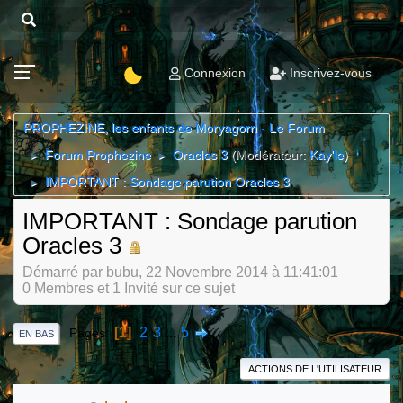
Connexion
Inscrivez-vous
PROPHEZINE, les enfants de Moryagorn - Le Forum
Forum Prophezine
Oracles 3
(Modérateur:
Kay'le
)
►
►
IMPORTANT : Sondage parution Oracles 3
►
IMPORTANT : Sondage parution
Oracles 3
Démarré par bubu, 22 Novembre 2014 à 11:41:01
0 Membres et 1 Invité sur ce sujet
1
2
3
...
5
Pages
EN BAS
ACTIONS DE L'UTILISATEUR