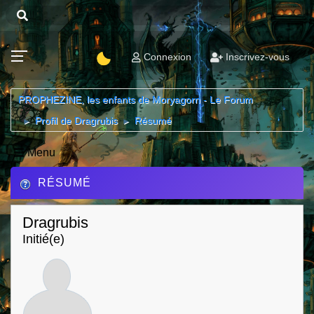
Connexion
Inscrivez-vous
PROPHEZINE, les enfants de Moryagorn - Le Forum
Profil de Dragrubis
Résumé
►
►
Menu
RÉSUMÉ
Dragrubis
Initié(e)