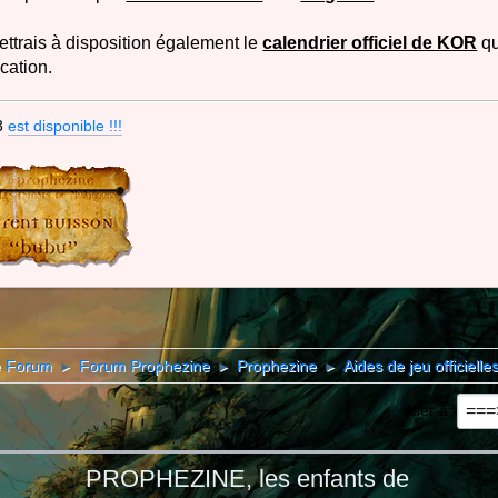
ttrais à disposition également le
calendrier officiel de KOR
qu
ication.
3
est disponible !!!
e Forum
Forum Prophezine
Prophezine
Aides de jeu officielle
►
►
►
Aller à
PROPHEZINE, les enfants de