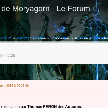
 de Moryagorn - Le Forum
e Forum
Forum Prophezine
Prophezine
Aides de jeu officielle
►
►
►
 20:27:06
bre 2014 à 20:27:06
 l'explication par
Thomas FERON
des
Augures
.