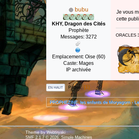
bubu
Je vous me
cette publ
KHY, Dragon des Cités
Prophète
ORACLES 
Messages: 3272
Emplacement: Oise (60)
Caste: Mages
IP archivée
1
Pages
EN HAUT
PROPHEZINE, les enfants de Moryagorn - L
Theme by
Webtiryaki
,
SMF 2.1.7 © 2026
Simple Machines