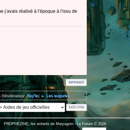
e j'avais réalisé à l'époque à l'issu de
IMPRIMER
s
(Modérateur:
Kay'le
)
Les augures
►
PROPHEZINE, les enfants de Moryagorn - Le Forum © 2026