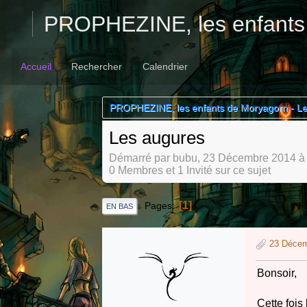
PROPHEZINE, les enfants
Accueil
Rechercher
Calendrier
PROPHEZINE, les enfants de Moryagorn - L
Les augures
Démarré par bubu, 23 Décembre 2014 à
0 Membres et 1 Invité sur ce sujet
1
Pages
EN BAS
23 Décem
Bonsoir,
Cette fois