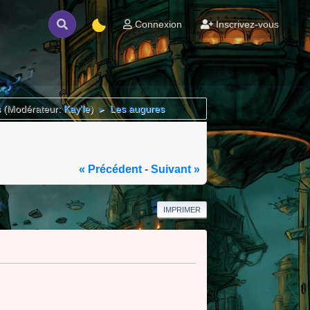
Connexion
Inscrivez-vous
s
(Modérateur:
Kay'le
)
Les augures
►
« Précédent
-
Suivant »
IMPRIMER