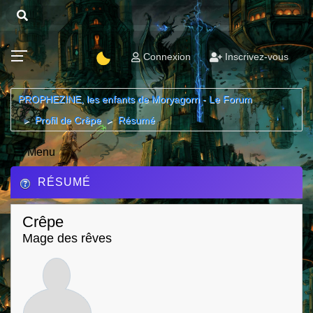
Connexion
Inscrivez-vous
PROPHEZINE, les enfants de Moryagorn - Le Forum
Profil de Crêpe
Résumé
►
►
Menu
RÉSUMÉ
Crêpe
Mage des rêves