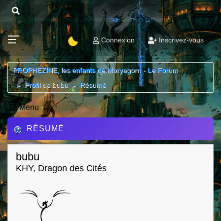
Connexion
Inscrivez-vous
PROPHEZINE, les enfants de Moryagorn - Le Forum
Profil de bubu
Résumé
►
►
Menu
RÉSUMÉ
bubu
KHY, Dragon des Cités