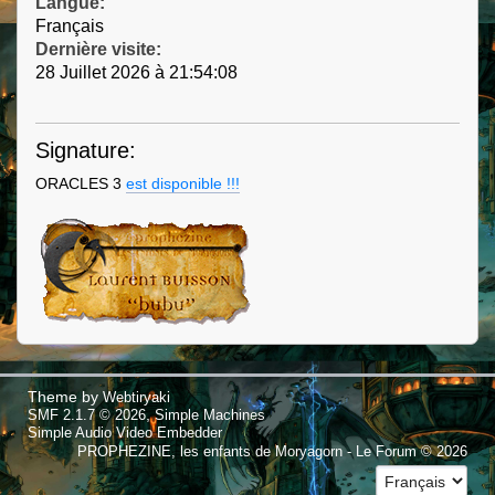
Langue:
Français
Dernière visite:
28 Juillet 2026 à 21:54:08
Signature:
ORACLES 3
est disponible !!!
Theme by
Webtiryaki
,
SMF 2.1.7 © 2026
Simple Machines
Simple Audio Video Embedder
PROPHEZINE, les enfants de Moryagorn - Le Forum © 2026