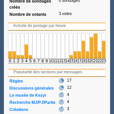
0 sondages
Nombre de sondages
créés
3 votes
Nombre de votants
Activité de postage par heure
0
1
2
3
4
5
6
7
8
9
10
11
12
13
14
15
16
17
18
19
20
21
22
23
Popularité des sections par messages
17
Règles
12
Discussions générales
4
Le musée de Kezyr
4
Recherche MJ/PJ/Partie
3
Créations