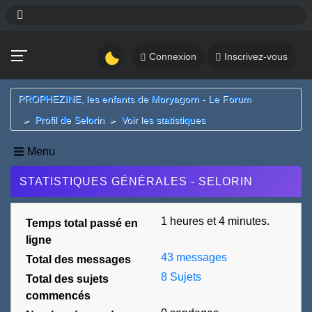
Connexion
Inscrivez-vous
PROPHEZINE, les enfants de Moryagorn - Le Forum
Profil de Selorin
Voir les statistiques
►
►
Menu
STATISTIQUES GÉNÉRALES - SELORIN
1 heures et 4 minutes.
Temps total passé en
ligne
43 messages
Total des messages
8 Sujets
Total des sujets
commencés