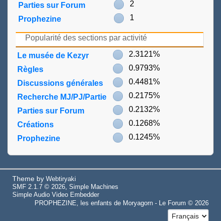
2
Parties sur Forum
1
Prophezine
Popularité des sections par activité
2.3121%
Le musée de Kezyr
0.9793%
Règles
0.4481%
Discussions générales
0.2175%
Recherche MJ/PJ/Partie
0.2132%
Parties sur Forum
0.1268%
Créations
0.1245%
Prophezine
Theme by
Webtiryaki
,
SMF 2.1.7 © 2026
Simple Machines
Simple Audio Video Embedder
PROPHEZINE, les enfants de Moryagorn - Le Forum © 2026