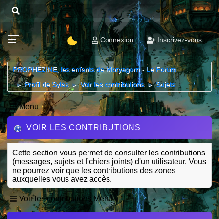
Connexion
Inscrivez-vous
PROPHEZINE, les enfants de Moryagorn - Le Forum
Profil de Sylas
Voir les contributions
Sujets
►
►
►
Menu
VOIR LES CONTRIBUTIONS
Cette section vous permet de consulter les contributions
(messages, sujets et fichiers joints) d'un utilisateur. Vous
ne pourrez voir que les contributions des zones
auxquelles vous avez accès.
Voir les contributions Menu