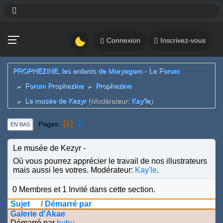
Connexion
Inscrivez-vous
PROPHEZINE, les enfants de Moryagorn - Le Forum
Forum Prophezine
Prophezine
►
►
Le musée de Kezyr
(Modérateur:
Kay'le
)
►
1
2
Pages
EN BAS
Le musée de Kezyr
Où vous pourrez apprécier le travail de nos illustrateurs
mais aussi les votres. Modérateur:
Kay'le
.
0 Membres et 1 Invité dans cette section.
Sujet
/
Démarré par
Galerie d'Akae
Démarré par
bubu