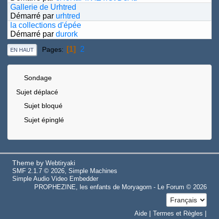
Gallerie de Urhtred
Démarré par
urhtred
la collections d'épée
Démarré par
durork
1
2
Pages
EN HAUT
Sondage
Sujet déplacé
Sujet bloqué
Sujet épinglé
Theme by
Webtiryaki
,
SMF 2.1.7 © 2026
Simple Machines
Simple Audio Video Embedder
PROPHEZINE, les enfants de Moryagorn - Le Forum © 2026
|
|
Aide
Termes et Règles