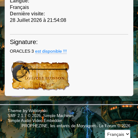
Langue:
Français
Dernière visite:
28 Juillet 2026 à 21:54:08
Signature:
ORACLES 3
est disponible !!!
Theme by
Webtiryaki
,
SMF 2.1.7 © 2026
Simple Machines
Simple Audio Video Embedder
PROPHEZINE, les enfants de Moryagorn - Le Forum © 2026