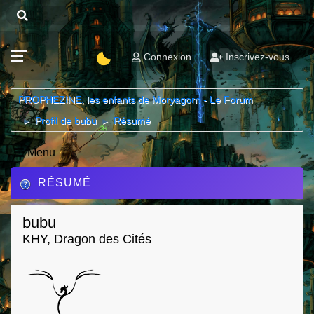
Connexion
Inscrivez-vous
PROPHEZINE, les enfants de Moryagorn - Le Forum
Profil de bubu
Résumé
►
►
Menu
RÉSUMÉ
bubu
KHY, Dragon des Cités