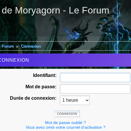
 de Moryagorn - Le Forum
e Forum
Connexion
►
CONNEXION
Identifiant:
Mot de passe:
Durée de connexion:
Mot de passe oublié ?
Vous avez omis votre courriel d'activation ?