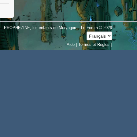
PROPHEZINE, les enfants de Moryagorn - Le Forum © 2026
|
|
Aide
Termes et Règles