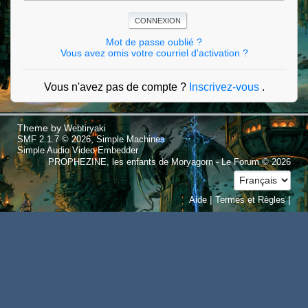
Mot de passe oublié ?
Vous avez omis votre courriel d'activation ?
Vous n'avez pas de compte ?
Inscrivez-vous
.
Theme by
Webtiryaki
,
SMF 2.1.7 © 2026
Simple Machines
Simple Audio Video Embedder
PROPHEZINE, les enfants de Moryagorn - Le Forum © 2026
|
|
Aide
Termes et Règles