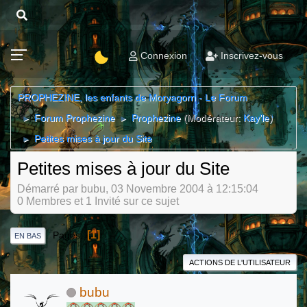
Connexion
Inscrivez-vous
PROPHEZINE, les enfants de Moryagorn - Le Forum
Forum Prophezine
Prophezine
(Modérateur:
Kay'le
)
►
►
Petites mises à jour du Site
►
Petites mises à jour du Site
Démarré par bubu, 03 Novembre 2004 à 12:15:04
0 Membres et 1 Invité sur ce sujet
1
Pages
EN BAS
ACTIONS DE L'UTILISATEUR
bubu