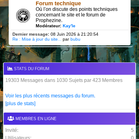
Forum technique
Où l'on discute des points techniques
concernant le site et le forum de
Prophezine.
Modérateur:
Kay'le
Dernier message:
08 Juin 2026 à 21:20:54
Re : Mise à jour du site...
par
bubu
STATS DU FORUM
19303 Messages dans 1030 Sujets par 423 Membres
Voir les plus récents messages du forum.
[plus de stats]
MEMBRES EN LIGNE
Invité:
5
Utilisateurs:
0