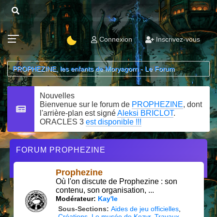
Connexion
Inscrivez-vous
PROPHEZINE, les enfants de Moryagorn - Le Forum
Nouvelles
Bienvenue sur le forum de
PROPHEZINE
, dont
l'arrière-plan est signé
Aleksi BRICLOT
.
ORACLES 3
est disponible !!!
FORUM PROPHEZINE
Prophezine
Où l'on discute de Prophezine : son
contenu, son organisation, ...
Modérateur:
Kay'le
Sous-Sections
Aides de jeu officielles
Créations
Le musée de Kezyr
Travaux