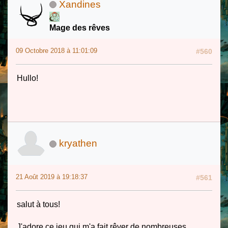
Xandines
Mage des rêves
09 Octobre 2018 à 11:01:09
#560
Hullo!
kryathen
21 Août 2019 à 19:18:37
#561
salut à tous!
J'adore ce jeu qui m'a fait rêver de nombreuses