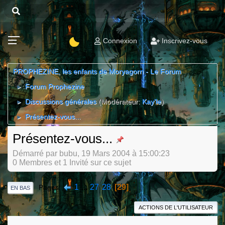
Connexion
Inscrivez-vous
PROPHEZINE, les enfants de Moryagorn - Le Forum
Forum Prophezine
►
Discussions générales
(Modérateur:
Kay'le
)
►
Présentez-vous...
►
Présentez-vous...
Démarré par bubu, 19 Mars 2004 à 15:00:23
0 Membres et 1 Invité sur ce sujet
1
...
27
28
29
Pages
EN BAS
ACTIONS DE L'UTILISATEUR