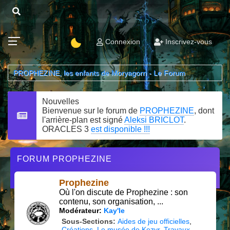
Connexion
Inscrivez-vous
PROPHEZINE, les enfants de Moryagorn - Le Forum
Nouvelles
Bienvenue sur le forum de
PROPHEZINE
, dont
l'arrière-plan est signé
Aleksi BRICLOT
.
ORACLES 3
est disponible !!!
FORUM PROPHEZINE
Prophezine
Où l'on discute de Prophezine : son
contenu, son organisation, ...
Modérateur:
Kay'le
Sous-Sections
Aides de jeu officielles
Créations
Le musée de Kezyr
Travaux