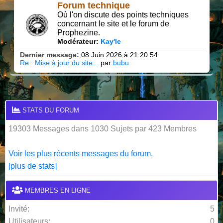
Forum technique
Où l'on discute des points techniques
concernant le site et le forum de
Prophezine.
Modérateur:
Kay'le
Dernier message:
08 Juin 2026 à 21:20:54
Re : Mise à jour du site...
par
bubu
STATS DU FORUM
19303 Messages dans 1030 Sujets par 423 Membres
Voir les plus récents messages du forum.
[plus de stats]
MEMBRES EN LIGNE
Invité:
5
Utilisateurs:
0