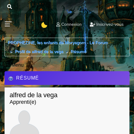
Connexion
Inscrivez-vous
PROPHEZINE, les enfants de Moryagorn - Le Forum
Profil de alfred de la vega
Résumé
►
►
Menu
RÉSUMÉ
alfred de la vega
Apprenti(e)