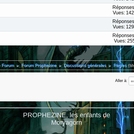
Réponses
Vues: 14
Réponses
Vues: 12
Réponses
Vues: 25
e Forum
Forum Prophezine
Discussions générales
Règles
(M
►
►
►
Aller à
PROPHEZINE, les enfants de
Moryagorn