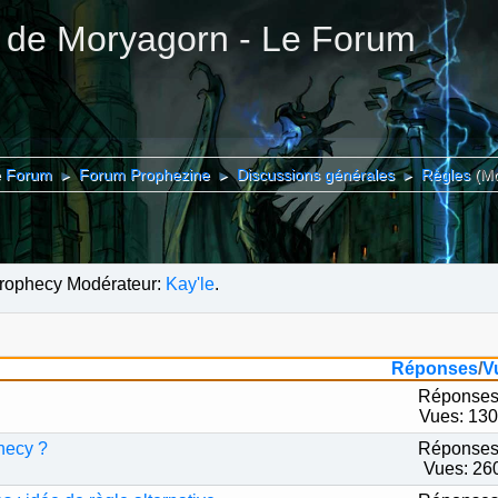
 de Moryagorn - Le Forum
e Forum
Forum Prophezine
Discussions générales
Règles
(M
►
►
►
 Prophecy Modérateur:
Kay'le
.
Réponses
/
V
Réponses
Vues: 13
hecy ?
Réponses
Vues: 26