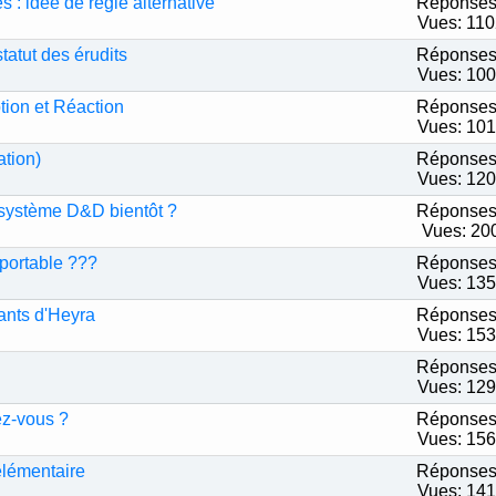
s : idée de règle alternative
Réponses
Vues: 11
tatut des érudits
Réponses
Vues: 10
tion et Réaction
Réponses
Vues: 10
ation)
Réponses
Vues: 12
système D&D bientôt ?
Réponses
Vues: 20
portable ???
Réponses
Vues: 13
fants d'Heyra
Réponses
Vues: 15
Réponses
Vues: 12
ez-vous ?
Réponses
Vues: 15
élémentaire
Réponses
Vues: 14