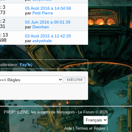
: 3
05 Août 2016 à 14:04:58
273
par
Petit Pierre
: 2
03 Juin 2016 à 00:01:39
931
par
Dworkan
: 13
03 Août 2015 à 12:42:20
598
par
askywhale
odérateur:
Kay'le
)
PROPHEZINE, les enfants de Moryagorn - Le Forum © 2026
|
|
Aide
Termes et Règles