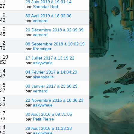
: 1
29 Juin 2019 à 19:31:14
027
par
Shendar Rod
: 0
30 Avril 2019 à 18:32:06
042
par
vernard
: 0
20 Décembre 2018 à 02:09:39
145
par
vernard
: 2
08 Septembre 2018 à 10:02:19
070
par
Kromtiger
: 10
17 Juillet 2017 à 13:19:22
053
par
askywhale
: 4
04 Février 2017 à 14:04:29
547
par
sisansiralis
: 5
09 Janvier 2017 à 23:50:29
337
par
vernard
: 3
22 Novembre 2016 à 18:36:23
933
par
askywhale
: 7
30 Août 2016 à 09:31:05
673
par
Petit Pierre
: 4
29 Août 2016 à 11:33:33
150
par
askywhale