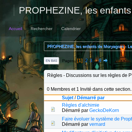
PROPHEZINE, les enfants
Accueil
Rechercher
Calendrier
PROPHEZINE, les enfants de Moryagorn - L
1
2
3
...
8
Pages
EN BAS
Règles
Discussions sur les règles de
0 Membres et 1 Invité dans cette section.
Sujet
/
Démarré par
Règles d'alchimie
Démarré par
GeckoDeKorn
Faire évoluer le système de Prop
Démarré par
vernard