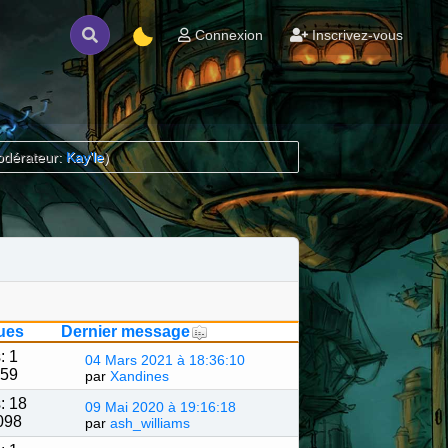
Connexion
Inscrivez-vous
odérateur:
Kay'le
)
ues
Dernier message
: 1
04 Mars 2021 à 18:36:10
059
par
Xandines
: 18
09 Mai 2020 à 19:16:18
098
par
ash_williams