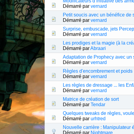
Modificateurs d’initiative des arme
Démarré par
vernard
Petit soucis avec un bénéfice de s
Démarré par
vernard
Surprise, embuscade, jets Percep
Démarré par
vernard
Les prodiges et la magie (à la cré
Démarré par
Abraari
Adaptation de Prophecy avec un 
Démarré par
vernard
Règles d'encombrement et poids 
Démarré par
vernard
Les règles de dressage ... les En
Démarré par
vernard
Matrice de création de sort
Démarré par
Tendar
Quelques tweaks de règles, voul
Démarré par
urhtred
Nouvelle carrière : Manipulateur 
Démarré par
Nightmare