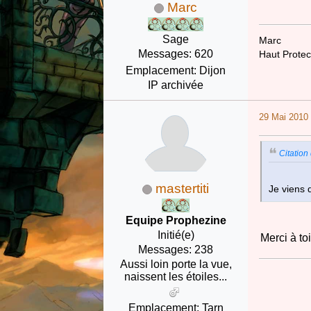
Marc
Sage
Marc
Messages: 620
Haut Protec
Emplacement: Dijon
IP archivée
29 Mai 2010 
Citation
mastertiti
Je viens 
Equipe Prophezine
Initié(e)
Merci à to
Messages: 238
Aussi loin porte la vue,
naissent les étoiles...
Emplacement: Tarn