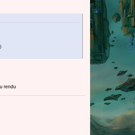
)
du rendu