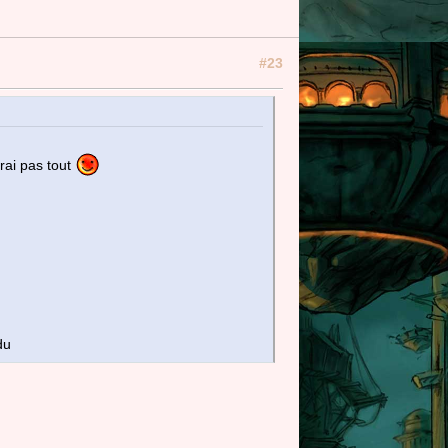
#23
trai pas tout
du