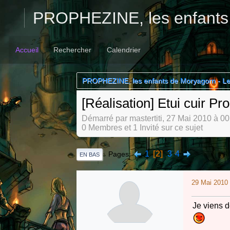
PROPHEZINE, les enfants
Accueil
Rechercher
Calendrier
PROPHEZINE, les enfants de Moryagorn - L
[Réalisation] Etui cuir P
Démarré par mastertiti, 27 Mai 2010 à 0
0 Membres et 1 Invité sur ce sujet
1
2
3
4
Pages
EN BAS
29 Mai 2010 
Je viens d