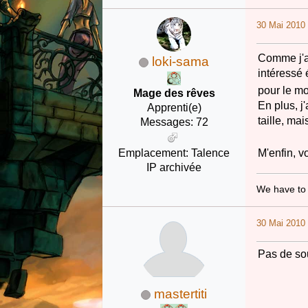
30 Mai 2010 
Comme j'ai
loki-sama
intéressé 
pour le m
Mage des rêves
En plus, j
Apprenti(e)
taille, mai
Messages: 72
Emplacement: Talence
M'enfin, v
IP archivée
We have to 
30 Mai 2010 
Pas de souc
mastertiti