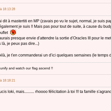
à 18:13:28
 dit à mastertiti en MP (zavais po vu le sujet, normal, je suis p
également je suis !! Mais pas pour tout de suite, à cause du bud
ouflet
'aurais presque envie d'attendre la sortie d'Oracles III pour le me
s là, je peux pas dire...)
oilà, je t'en commanderai un d'ici quelques semaines (le temps de
unify and watch our flag ascend !!
à 18:18:21
is loki, mais.......... rhoooo félicitation à toi !!! ta famille s'agran