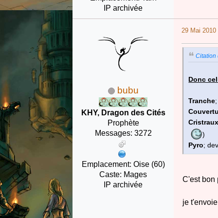
IP archivée
29 Mai 2010 
Citation
Donc cel
bubu
Tranche
Couvert
KHY, Dragon des Cités
Cristrau
Prophète
Messages: 3272
)
Pyro
; de
Emplacement: Oise (60)
Caste: Mages
C'est bon 
IP archivée
je t'envoi