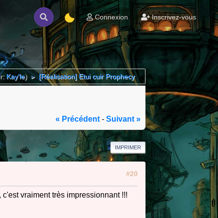
Connexion
Inscrivez-vous
r:
Kay'le
)
[Réalisation] Etui cuir Prophecy
►
« Précédent
-
Suivant »
IMPRIMER
#20
 c'est vraiment très impressionnant !!!