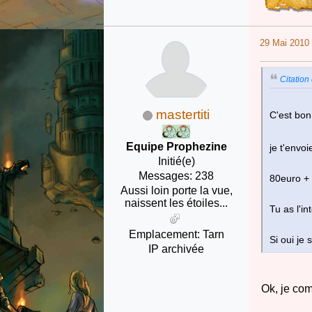
29 Mai 2010 
Citation
mastertiti
C'est bon
Equipe Prophezine
je t'envo
Initié(e)
Messages: 238
80euro + 
Aussi loin porte la vue,
naissent les étoiles...
Tu as l'in
Emplacement: Tarn
Si oui je
IP archivée
Ok, je co