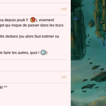
#26
apa depuis jeudi !!
), vivement
get qui risque de passer dans les trucs
ttre dedans (ou alors faut estimer sa
 faire les autres, quoi !
)
#27
dit ^^