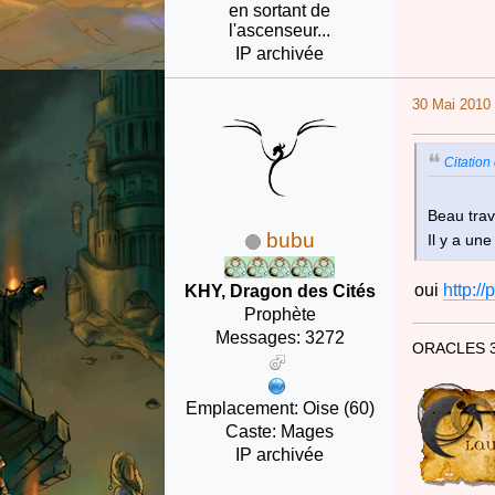
en sortant de
l'ascenseur...
IP archivée
30 Mai 2010 
Citation
Beau trav
bubu
Il y a un
oui
http:/
KHY, Dragon des Cités
Prophète
Messages: 3272
ORACLES 
Emplacement: Oise (60)
Caste: Mages
IP archivée