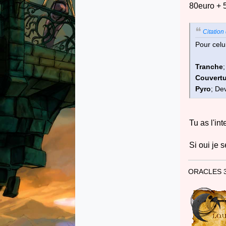
80euro + 5
Citation
Pour celui
Tranche
Couvert
Pyro
; De
Tu as l'int
Si oui je 
ORACLES 