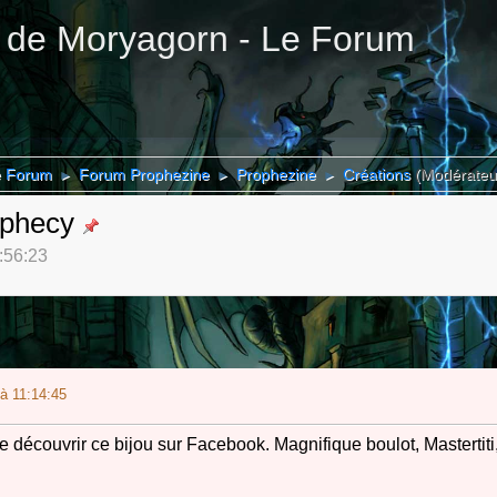
 de Moryagorn - Le Forum
e Forum
Forum Prophezine
Prophezine
Créations
(Modérateu
►
►
►
rophecy
0:56:23
à 11:14:45
e découvrir ce bijou sur Facebook. Magnifique boulot, Mastertiti,