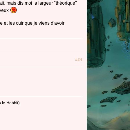
ait, mais dis moi la largeur "théorique"
u veux
 et les cuir que je viens d'avoir
#24
o le Hobbit)