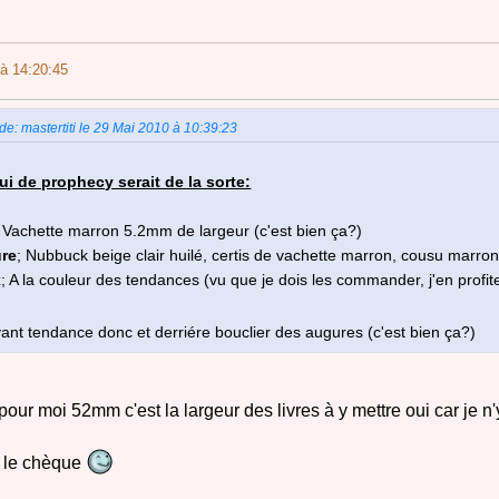
à 14:20:45
 de: mastertiti le 29 Mai 2010 à 10:39:23
ui de prophecy serait de la sorte:
; Vachette marron 5.2mm de largeur (c'est bien ça?)
ure
; Nubbuck beige clair huilé, certis de vachette marron, cousu marron (
x
; A la couleur des tendances (vu que je dois les commander, j'en profite
vant tendance donc et derriére bouclier des augures (c'est bien ça?)
pour moi 52mm c'est la largeur des livres à y mettre oui car je n'
e le chèque