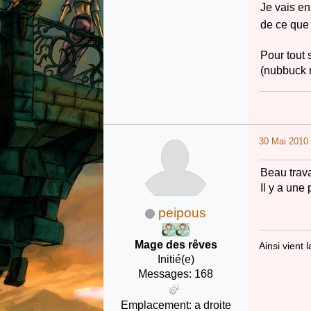
Je vais en
de ce que 
Pour tout 
(nubbuck n
30 Mai 2010 
Beau trava
Il y a un
peipous
Mage des rêves
Ainsi vient 
Initié(e)
Messages: 168
Emplacement: a droite