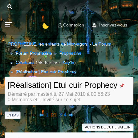
Connexion
Inscrivez-vous
PROPHEZINE, les enfants de Moryagorn - Le Forum
Forum Prophezine
Prophezine
►
►
Créations
(Modérateur:
Kay'le
)
►
[Réalisation] Etui cuir Prophecy
►
[Réalisation] Etui cuir Prophecy
Démarré par mastertiti, 27 Mai 2010 à 00:56:23
0 Membres et 1 Invité sur ce sujet
1
2
3
4
Pages
EN BAS
ACTIONS DE L'UTILISATEUR