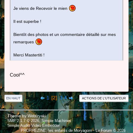
Je viens de Recevoir le mien
Il est superbe !
Bientôt des photos et un commentaire détaillé sur mes
remarques
Merci Mastertiti !
Cool^^
1
2
3
4
Pages
EN HAUT
ACTIONS DE L'UTILISATEUR
Theme by
Webtiryaki
,
SMF 2.1.7 © 2026
Simple Machines
Simple Audio Video Embedder
PROPHEZINE, les enfants de Moryagorn - Le Forum © 2026