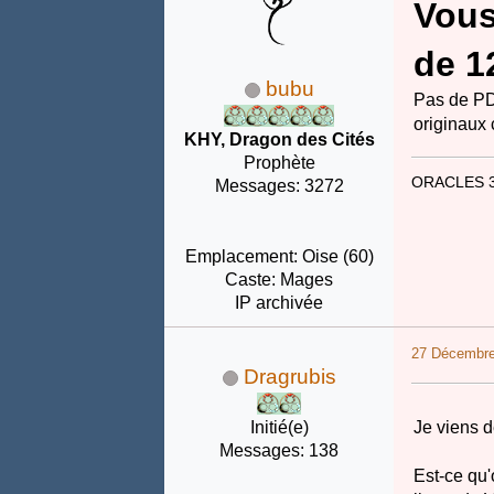
Vous
de 1
bubu
Pas de PDF
originaux 
KHY, Dragon des Cités
Prophète
ORACLES 
Messages: 3272
Emplacement: Oise (60)
Caste: Mages
IP archivée
27 Décembre
Dragrubis
Initié(e)
Je viens 
Messages: 138
Est-ce qu'