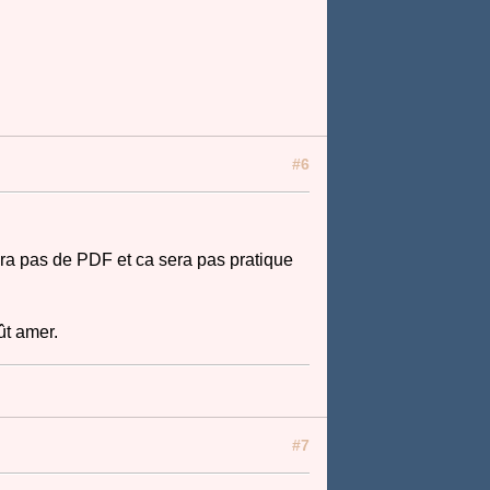
#6
aura pas de PDF et ca sera pas pratique
ût amer.
#7