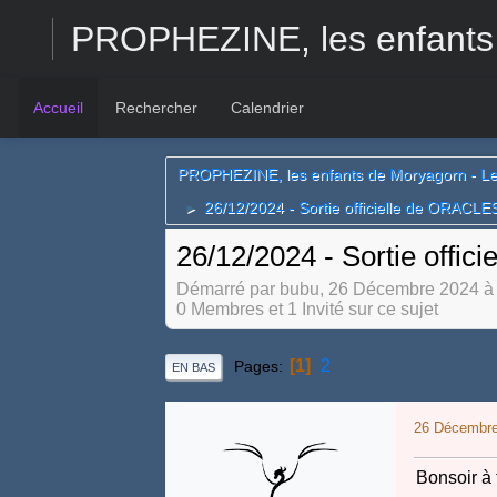
PROPHEZINE, les enfants
Accueil
Rechercher
Calendrier
PROPHEZINE, les enfants de Moryagorn - L
26/12/2024 - Sortie officielle de ORACLES
►
26/12/2024 - Sortie offic
Démarré par bubu, 26 Décembre 2024 à
0 Membres et 1 Invité sur ce sujet
1
2
Pages
EN BAS
26 Décembre
Bonsoir à 