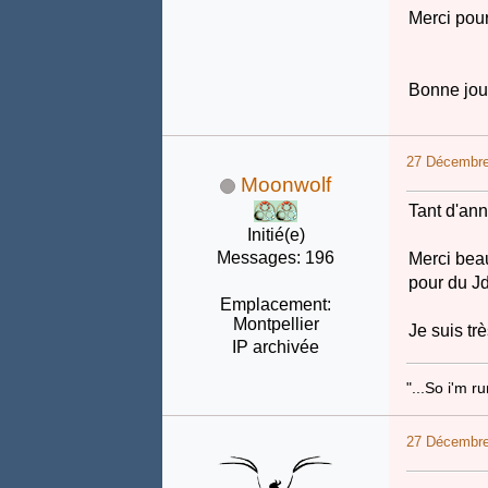
Merci pour 
Bonne jou
27 Décembre
Moonwolf
Tant d'ann
Initié(e)
Messages: 196
Merci beau
pour du Jd
Emplacement:
Montpellier
Je suis tr
IP archivée
"...So i'm r
27 Décembre