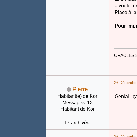
a voulut e
Place à la 
Pour impr
ORACLES 
26 Décembre
Pierre
Habitant(e) de Kor
Génial ! ç
Messages: 13
Habitant de Kor
IP archivée
26 Décembre