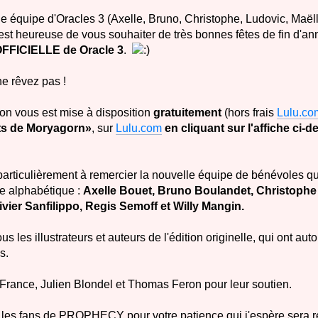
e équipe d'Oracles 3 (Axelle, Bruno, Christophe, Ludovic, Maëlle
 est heureuse de vous souhaiter de très bonnes fêtes de fin d'a
 OFFICIELLE de Oracle 3
.
e rêvez pas !
ion vous est mise à disposition
gratuitement
(hors frais
Lulu.co
nts de Moryagorn»
, sur
Lulu.com
en cliquant sur l'affiche ci-
particulièrement à remercier la nouvelle équipe de bénévoles q
re alphabétique :
Axelle Bouet, Bruno Boulandet, Christophe
livier Sanfilippo, Regis Semoff et Willy Mangin.
us les illustrateurs et auteurs de l'édition originelle, qui ont auto
s.
rance, Julien Blondel et Thomas Feron pour leur soutien.
s les fans de PROPHECY pour votre patience qui j'espère sera 