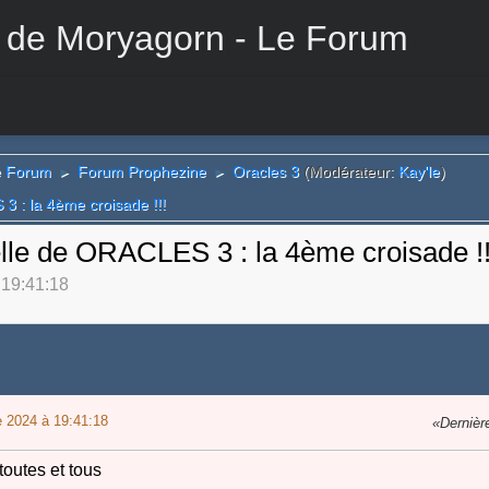
 de Moryagorn - Le Forum
e Forum
Forum Prophezine
Oracles 3
(Modérateur:
Kay'le
)
►
►
 3 : la 4ème croisade !!!
ielle de ORACLES 3 : la 4ème croisade !!
 19:41:18
 2024 à 19:41:18
Dernière
toutes et tous