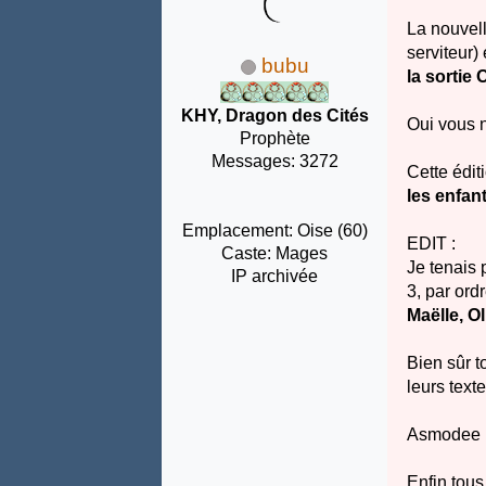
La nouvell
serviteur)
bubu
la sortie
KHY, Dragon des Cités
Oui vous n
Prophète
Messages: 3272
Cette édit
les enfa
Emplacement: Oise (60)
EDIT :
Caste: Mages
Je tenais 
IP archivée
3, par ord
Maëlle, O
Bien sûr to
leurs texte
Asmodee F
Enfin tou