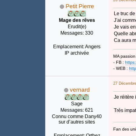
Petit Pierre
Le truc de
Mage des rêves
J'ai comme
Erudit(e)
Je vais en
Messages: 330
Quelle abn
Ca aura m
Emplacement: Angers
IP archivée
MA passion 
- FB :
https
- WEB :
htt
27 Décembre
vernard
Je réitère
Sage
Messages: 621
Très impat
Connu comme Dany40
sur d’autres sites
Fan des univ
Emplacement: Orthez