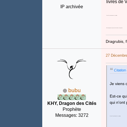
livres de 
IP archivée
Ou une V3, qui tournerait sur ce principe.
C'est dommage de ne pas avoir eu de suivi sur cette gamme.
Dragrubis, 
27 Décembre
Citation
Je viens 
bubu
Est-ce qu
qui n'ont
KHY, Dragon des Cités
Prophète
Messages: 3272
Ou une V3, qui tournerait sur ce principe.