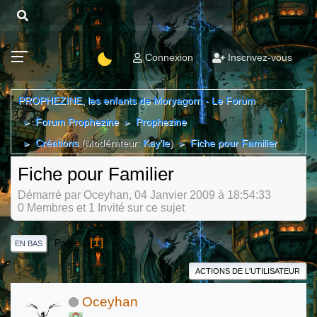
Connexion
Inscrivez-vous
PROPHEZINE, les enfants de Moryagorn - Le Forum
Forum Prophezine
Prophezine
►
►
Créations
(Modérateur:
Kay'le
)
Fiche pour Familier
►
►
Fiche pour Familier
Démarré par Oceyhan, 04 Janvier 2009 à 18:54:33
0 Membres et 1 Invité sur ce sujet
1
Pages
EN BAS
ACTIONS DE L'UTILISATEUR
Oceyhan