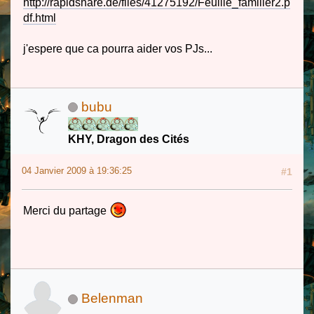
http://rapidshare.de/files/41275192/Feuille_familier2.p
df.html
j'espere que ca pourra aider vos PJs...
bubu
KHY, Dragon des Cités
04 Janvier 2009 à 19:36:25
#1
Merci du partage
Belenman