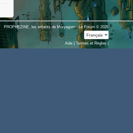
PROPHEZINE, les enfants de Moryagorn - Le Forum © 2026
|
|
Aide
Termes et Règles