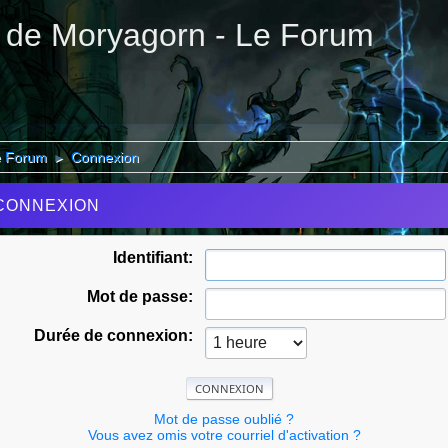
 de Moryagorn - Le Forum
e Forum
Connexion
►
CONNEXION
Identifiant:
Mot de passe:
Durée de connexion:
Mot de passe oublié ?
Vous avez omis votre courriel d'activation ?