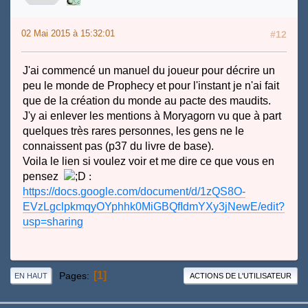
02 Mai 2015 à 15:32:01
#12
J'ai commencé un manuel du joueur pour décrire un
peu le monde de Prophecy et pour l'instant je n'ai fait
que de la création du monde au pacte des maudits.
J'y ai enlever les mentions à Moryagorn vu que à part
quelques très rares personnes, les gens ne le
connaissent pas (p37 du livre de base).
Voila le lien si voulez voir et me dire ce que vous en
pensez
:
https://docs.google.com/document/d/1zQS8O-
EVzLgclpkmqyOYphhk0MiGBQfIdmYXy3jNewE/edit?
usp=sharing
1
Pages
EN HAUT
ACTIONS DE L'UTILISATEUR