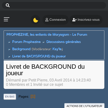
Connexion
Inscrivez-vous
PROPHEZINE, les enfants de Moryagorn - Le Forum
Forum Prophezine
Discussions générales
►
►
Background
(Modérateur:
Kay'le
)
►
Livret de BACKGROUND du joueur
►
Livret de BACKGROUND du
joueur
Démarré par Petit Pierre, 03 Avril 2014 à 14:23:40
0 Membres et 1 Invité sur ce sujet
1
Pages
EN BAS
ACTIONS DE L'UTILISATEUR