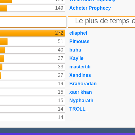
149
Acheter Prophecy
Le plus de temps e
272
eliaphel
51
Pimouss
40
bubu
37
Kay'le
33
mastertiti
27
Xandines
19
Brahoradan
15
xaer khan
15
Nypharath
14
TROLL_
14