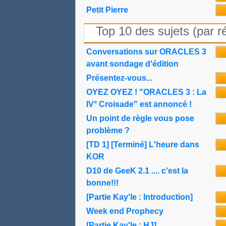
Petit Pierre
Top 10 des sujets (par r
Conversations sur ORACLES 3
avant sondage d'édition
Présentez-vous...
OYEZ OYEZ ! "ORACLES 3 : La
IV° Croisade" est annoncé !
Un point de règle vous pose
problème ?
[TD 1] [Terminé] L'heure dans
KOR
D10 de GeeK 2.1 .... c'est la
bonne!!!
[Partie Kay'le : Introduction]
Week end Prophecy
[Partie Kay'le : HJ]