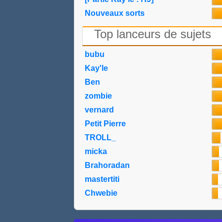
Nouveaux sorts
Top lanceurs de sujets
bubu
Kay'le
Ben
zombie
vernard
Petit Pierre
TROLL_
micka
Brahoradan
mastertiti
Chwebie