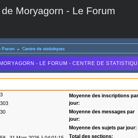
 de Moryagorn - Le Forum
e Forum
Centre de statistiques
►
MORYAGORN - LE FORUM - CENTRE DE STATISTIQ
23
Moyenne des inscriptions pa
jour:
9303
Moyenne des messages par
030
jour:
Moyenne des sujets par jour:
Total des sections:
58 - 31 Mars 2026 à 04:01:15