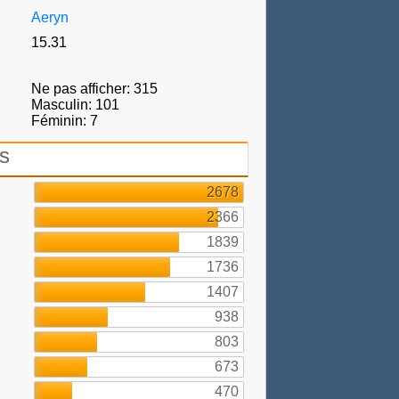
Aeryn
15.31
Ne pas afficher: 315
Masculin: 101
Féminin: 7
s
2678
2366
1839
1736
1407
938
803
673
470