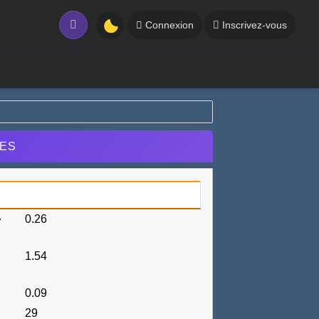
Connexion
Inscrivez-vous
UES
0.26
r
1.54
0.09
29