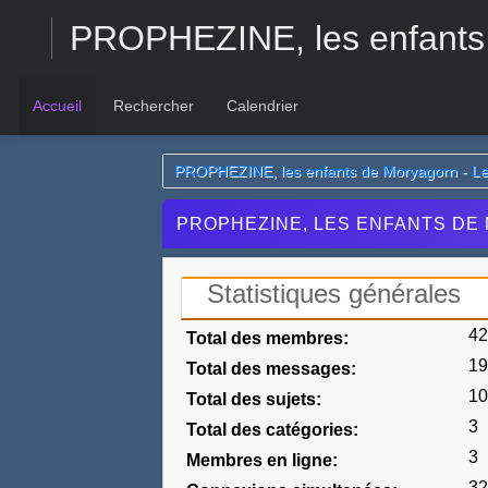
PROPHEZINE, les enfants
Accueil
Rechercher
Calendrier
PROPHEZINE, les enfants de Moryagorn - L
PROPHEZINE, LES ENFANTS DE 
Statistiques générales
4
Total des membres:
1
Total des messages:
1
Total des sujets:
3
Total des catégories:
3
Membres en ligne:
32