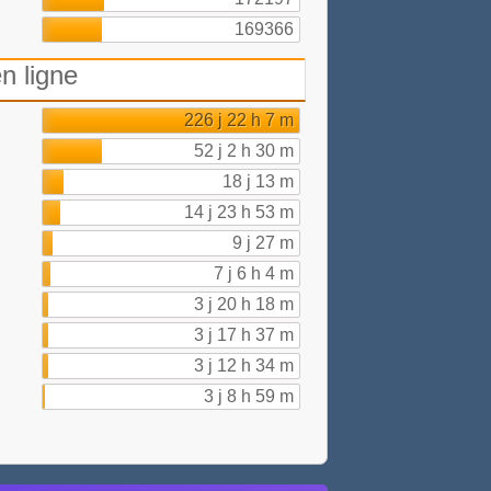
169366
n ligne
226 j 22 h 7 m
52 j 2 h 30 m
18 j 13 m
14 j 23 h 53 m
9 j 27 m
7 j 6 h 4 m
3 j 20 h 18 m
3 j 17 h 37 m
3 j 12 h 34 m
3 j 8 h 59 m