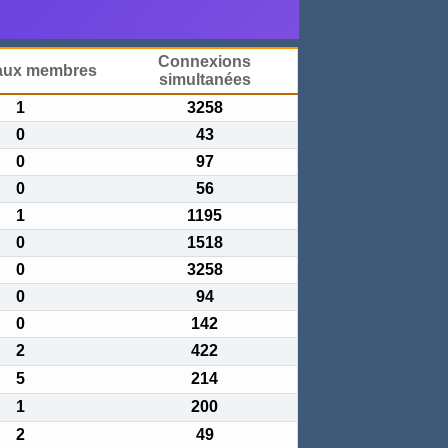
Connexions
aux membres
simultanées
1
3258
0
43
0
97
0
56
1
1195
0
1518
0
3258
0
94
0
142
2
422
5
214
1
200
2
49