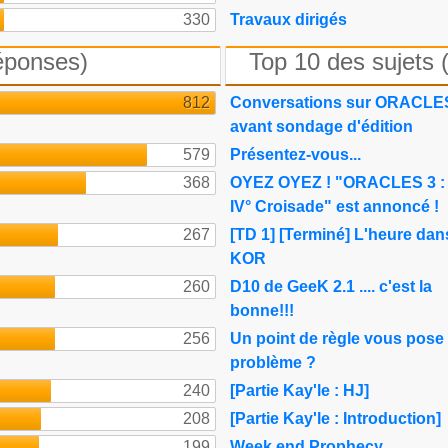
330
Travaux dirigés
éponses)
Top 10 des sujets 
812
Conversations sur ORACLE
avant sondage d'édition
579
Présentez-vous...
368
OYEZ OYEZ ! "ORACLES 3 :
IV° Croisade" est annoncé !
267
[TD 1] [Terminé] L'heure dan
KOR
260
D10 de GeeK 2.1 .... c'est la
bonne!!!
256
Un point de règle vous pose
problème ?
240
[Partie Kay'le : HJ]
208
[Partie Kay'le : Introduction]
199
Week end Prophecy