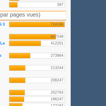
397
(par pages vues)
S 3
724184
607249
 La
412201
s
273964
213244
208247
202763
196247
172197