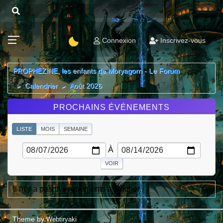
Connexion
Inscrivez-vous
PROPHEZINE, les enfants de Moryagorn - Le Forum
Calendrier
Août 2026
►
►
PROCHAINS ÉVÉNEMENTS
LISTE
MOIS
SEMAINE
À
Il n\'y a pas d\'évènements à afficher.
Theme by
Webtiryaki