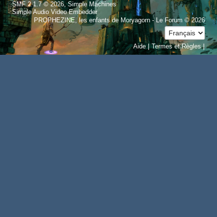
,
SMF 2.1.7 © 2026
Simple Machines
Simple Audio Video Embedder
PROPHEZINE, les enfants de Moryagorn - Le Forum © 2026
|
|
Aide
Termes et Règles